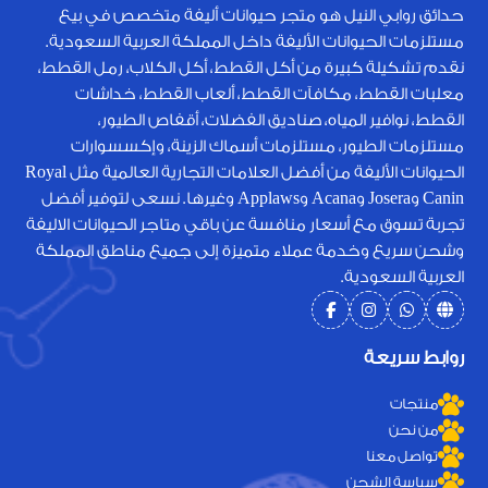
حدائق روابي النيل هو متجر حيوانات أليفة متخصص في بيع
مستلزمات الحيوانات الأليفة داخل المملكة العربية السعودية.
نقدم تشكيلة كبيرة من أكل القطط، أكل الكلاب، رمل القطط،
معلبات القطط، مكافآت القطط، ألعاب القطط، خداشات
القطط، نوافير المياه، صناديق الفضلات، أقفاص الطيور،
مستلزمات الطيور، مستلزمات أسماك الزينة، وإكسسوارات
الحيوانات الأليفة من أفضل العلامات التجارية العالمية مثل Royal
Canin وJosera وAcana وApplaws وغيرها. نسعى لتوفير أفضل
تجربة تسوق مع أسعار منافسة عن باقي متاجر الحيوانات الاليفة
وشحن سريع وخدمة عملاء متميزة إلى جميع مناطق المملكة
العربية السعودية.
روابط سريعة
منتجات
من نحن
تواصل معنا
سياسة الشحن