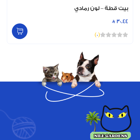
بيت قطة – لون رمادي
30.44
)
0
(