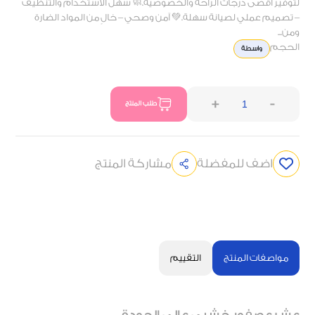
لتوفير أقصى درجات الراحة والخصوصية.🧼 سهل الاستخدام والتنظيف
– تصميم عملي لصيانة سهلة.💚 آمن وصحي – خالٍ من المواد الضارة
ومن...
الحجم
واسطة
+
-
طلب المنتج
اضف للمفضلة
مشاركة المنتج
مواصفات المنتج
التقييم
عش عصفور خشبي عالي الجودة