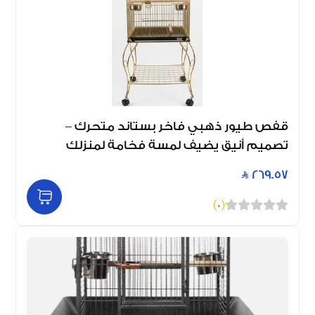
قفص طيور ذهبي فاخر بستاند متحرك –
تصميم أنيق يضيف لمسة فخامة لمنزلك
269.57
)
0
(