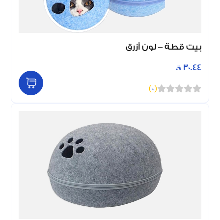
بيت قطة – لون أزرق
30.44
)
0
(