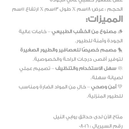
الحجم : عرض 18سم X طول 13سم X ارتفاع 11سم
المميزات:
🪵
مصنوع من الخشب الطبيعي
– خامات عالية
الجودة وآمنة للطيور.
🐤
مصمم خصيصًا للعصافير والطيور الصغيرة
لتوفير أقصى درجات الراحة والخصوصية.
🧼
سهل الاستخدام والتنظيف
– تصميم عملي
لصيانة سهلة.
💚
آمن وصحي
– خالٍ من المواد الضارة ومناسب
للطيور المنزلية.
متاح الآن لدى حدائق روابي النيل
رقم السيريال : 08016