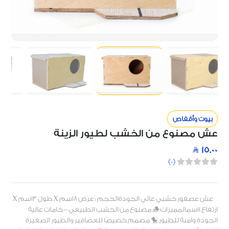
بيوت وأقفاص
عش مصنوع من الخشب لطيور الزينة
15.00
)
0
(
عش عصفور خشبي عالي الجودةالحجم : عرض 18سم X طول 13سم X
ارتفاع 11سمالمميزات:🪵 مصنوع من الخشب الطبيعي – خامات عالية
الجودة وآمنة للطيور.🐤 مصمم خصيصًا للعصافير والطيور الصغيرة