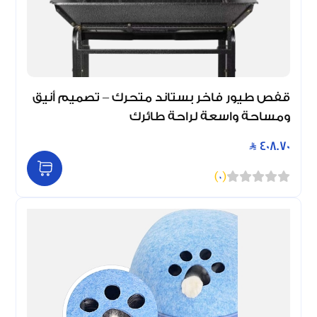
قفص طيور فاخر بستاند متحرك – تصميم أنيق
ومساحة واسعة لراحة طائرك
408.70
)
0
(